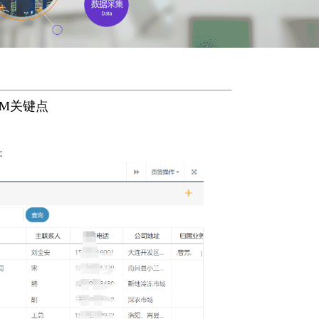
RM关键点
：