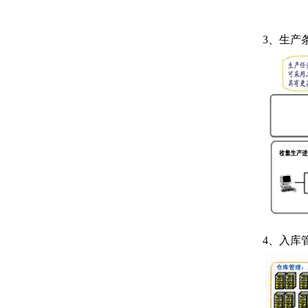
3、
生产
4、
入库