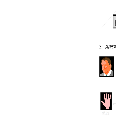
2、
条码